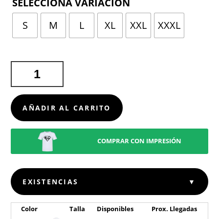
TALLA
S
M
L
XL
XXL
XXXL
POLO
ADULTO
BLANCO
"KEYA"
AÑADIR AL CARRITO
MPS180
CANTIDAD
COMPRAR CON IMPRESIÓN
EXISTENCIAS
▼
Color
Talla
Disponibles
Prox. Llegadas