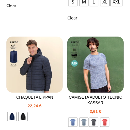
S
M
L
XL
XXL
Clear
Clear
CHAQUETA LIKPAN
CAMISETA ADULTO TECNIC
KASSAR
22,24
€
2,61
€