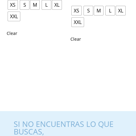
XS
S
M
L
XL
XS
S
M
L
XL
XXL
XXL
Clear
Clear
SI NO ENCUENTRAS LO QUE
BUSCAS,