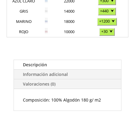
+300
⮟
AZUL CLARO
22000
+440
⮟
GRIS
14000
+1200
⮟
MARINO
18000
+30
⮟
ROJO
10000
Descripción
Información adicional
Valoraciones (0)
Composición: 100% Algodón 180 g/ m2