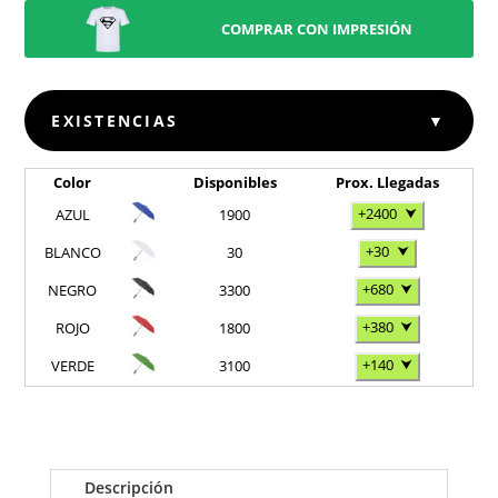
COMPRAR CON IMPRESIÓN
EXISTENCIAS
▼
Color
Disponibles
Prox. Llegadas
+2400
⮟
AZUL
1900
+30
⮟
BLANCO
30
+680
⮟
NEGRO
3300
+380
⮟
ROJO
1800
+140
⮟
VERDE
3100
Descripción