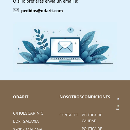
O si lo prefieres envía un email a:
pedidos@odarit.com
ODARIT
NOSOTROS
CONDICIONES
C/HUÉSCAR Nº5
CONTACTO
POLÍTICA DE
CALIDAD
EDF. GALAXIA
POLÍTICA DE
29007 MÁLAGA