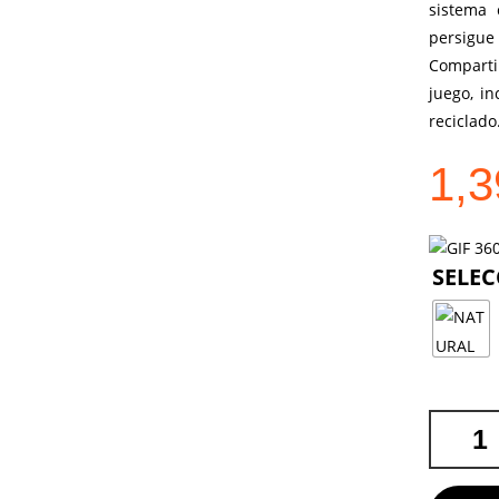
sistema 
persigue 
Comparti
juego, in
reciclado
1,
NECESER
GRAFOX
FAIRTRA
CANTIDA