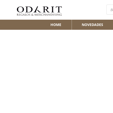
Bús
de
pro
HOME
NOVEDADES