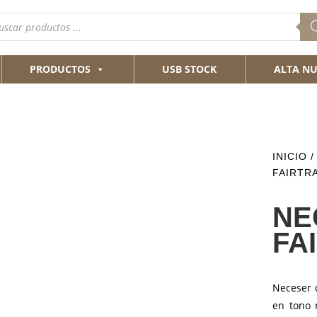
queda
ductos
PRODUCTOS
USB STOCK
ALTA NU
INICIO
/
FAIRTR
NE
FA
Neceser 
en tono n