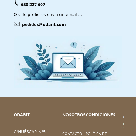
650 227 607
O si lo prefieres envía un email a:
pedidos@odarit.com
ODARIT
NOSOTROS
CONDICIONES
C/HUÉSCAR Nº5
CONTACTO
POLÍTICA DE