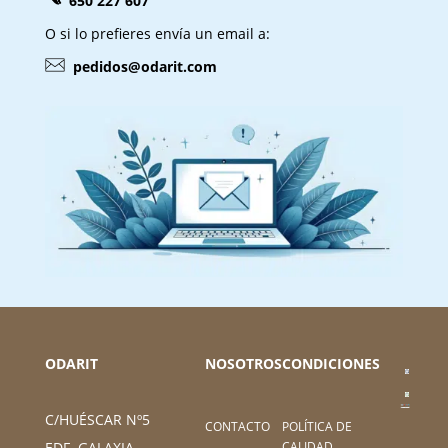
650 227 607
O si lo prefieres envía un email a:
pedidos@odarit.com
ODARIT
NOSOTROS
CONDICIONES
C/HUÉSCAR Nº5
CONTACTO
POLÍTICA DE
CALIDAD
EDF. GALAXIA