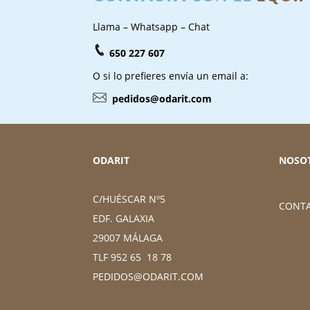
Llama – Whatsapp – Chat
650 227 607
O si lo prefieres envía un email a:
pedidos@odarit.com
ODARIT
NOSO
C/HUÉSCAR Nº5
CONT
EDF. GALAXIA
29007 MÁLAGA
TLF 952 65 18 78
PEDIDOS@ODARIT.COM