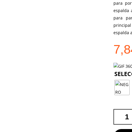
para por
espalda 
para pa
principa
espalda a
7,
MOCHILA
INDICAD
DONTAX