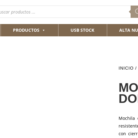
queda
ductos
PRODUCTOS
USB STOCK
ALTA NU
INICIO
MO
DO
Mochila 
resisten
con cier