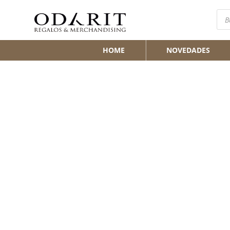
Bús
de
pro
HOME
NOVEDADES