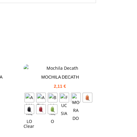
A
MOCHILA DECATH
2,11
€
Clear