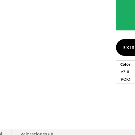
EXI
Color
AZUL
ROJO
al
Valoraciones (0)