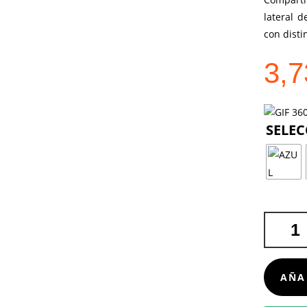
lateral d
con disti
3,
MOCHILA
FABAX
CANTIDA
AÑA