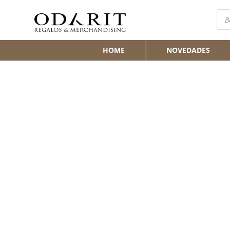
Bús
de
pro
HOME
NOVEDADES