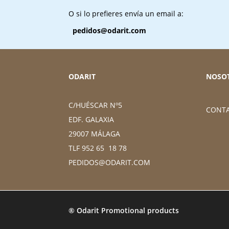
O si lo prefieres envía un email a:
pedidos@odarit.com
ODARIT
NOSO
C/HUÉSCAR Nº5
CONT
EDF. GALAXIA
29007 MÁLAGA
TLF 952 65 18 78
PEDIDOS@ODARIT.COM
® Odarit Promotional products