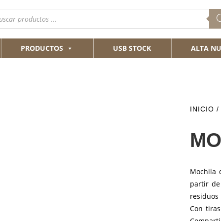
queda
ductos
PRODUCTOS
USB STOCK
ALTA NU
INICIO
/
MO
Mochila 
partir de
residuos 
Con tira
Comparti