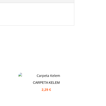
CARPETA KELEM
2,29
€