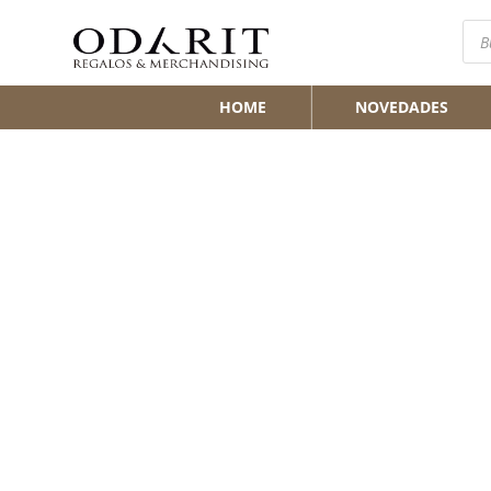
Bús
de
pro
HOME
NOVEDADES