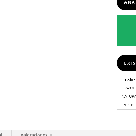
AÑA
EXI
Color
AZUL
NATUR
NEGR
al
Valoraciones (0)