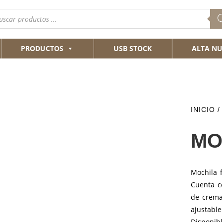
queda
ductos
PRODUCTOS
USB STOCK
ALTA NU
INICIO
/
MO
Mochila 
Cuenta co
de crema
ajustab
Disponi