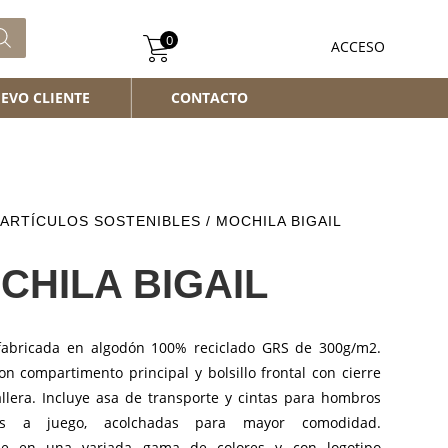
0
ACCESO
EVO CLIENTE
CONTACTO
ARTÍCULOS SOSTENIBLES
/ MOCHILA BIGAIL
CHILA BIGAIL
fabricada en algodón 100% reciclado GRS de 300g/m2.
n compartimento principal y bolsillo frontal con cierre
llera. Incluye asa de transporte y cintas para hombros
les a juego, acolchadas para mayor comodidad.
ble en una variada gama de colores y con logotipo