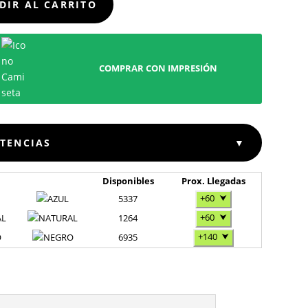
DIR AL CARRITO
COMPRAR CON IMPRESIÓN
STENCIAS
▼
Disponibles
Prox. Llegadas
+60
⮟
5337
+60
⮟
AL
1264
+140
⮟
O
6935