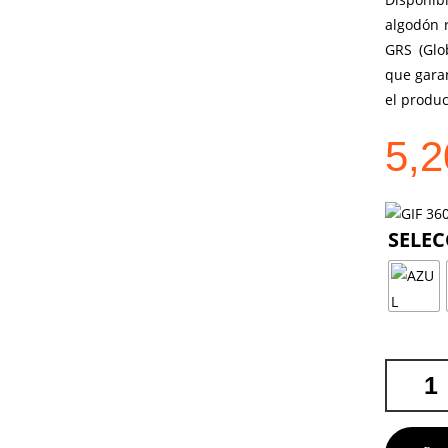
algodón r
GRS (Glo
que garan
el produc
5,
MOCHILA
BIGAIL
CANTIDA