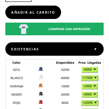
CANTIDAD
AÑADIR AL CARRITO
COMPRAR CON IMPRESIÓN
EXISTENCIAS
▼
Color
Disponibles
Prox. Llegadas
+8900
⮟
AZUL
32000
+17000
⮟
BLANCO
40000
+2600
⮟
NARANJA
10000
+8900
⮟
NEGRO
26000
+22000
⮟
ROJO
8600