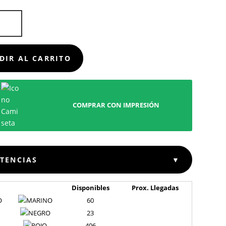
BO
E
D
DIR AL CARRITO
COMPRAR CON IMPRESIÓN
STENCIAS
▼
Disponibles
Prox. Llegadas
O
60
23
406