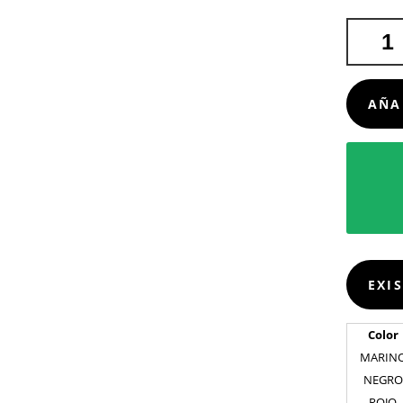
MOCHILA
ANTIRRO
KOMPLET
CANTIDA
AÑA
EXI
Color
MARIN
NEGRO
ROJO