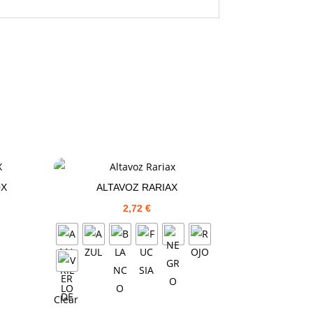
0X
ALTAVOZ RARIAX
2,72
€
Clear