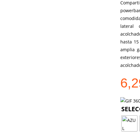
Compart
powerban
comodidad
lateral
acolchad
hasta 15 
amplia g
exterio
acolchad
6,