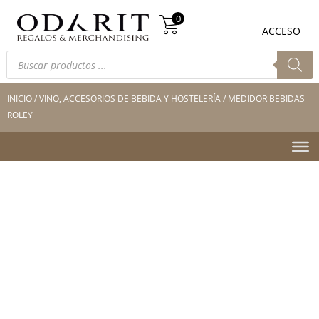
Búsqueda
0
de
0
ACCESO
productos
Búsqueda
de
productos
INICIO
/
VINO, ACCESORIOS DE BEBIDA Y HOSTELERÍA
/ MEDIDOR BEBIDAS
ROLEY