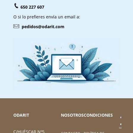
650 227 607
O si lo prefieres envía un email a:
pedidos@odarit.com
ODARIT
NOSOTROS
CONDICIONES
C/HUÉSCAR Nº5