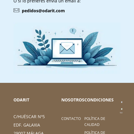
O si lo prefieres envía un email a:
pedidos@odarit.com
ODARIT
NOSOTROS
CONDICIONES
C/HUÉSCAR Nº5
CONTACTO
POLÍTICA DE
CALIDAD
EDF. GALAXIA
POLÍTICA DE
29007 MÁLAGA