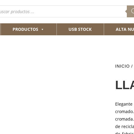
queda
ductos
PRODUCTOS
USB STOCK
ALTA NU
INICIO
/
LL
Elegante 
cromado. 
cromada.
de recicl
de fabri