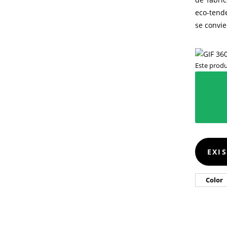
eco-tend
se convie
Este produ
EXI
Color