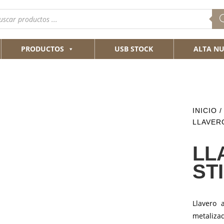
queda
ductos
PRODUCTOS
USB STOCK
ALTA NU
INICIO
LLAVER
LL
ST
Llavero 
metaliz