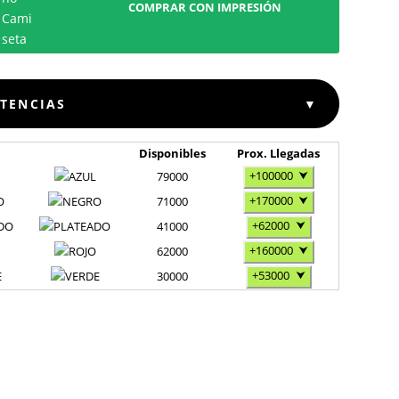
COMPRAR CON IMPRESIÓN
STENCIAS
▼
Disponibles
Prox. Llegadas
+100000
⮟
79000
+170000
⮟
O
71000
+62000
⮟
DO
41000
+160000
⮟
62000
+53000
⮟
E
30000