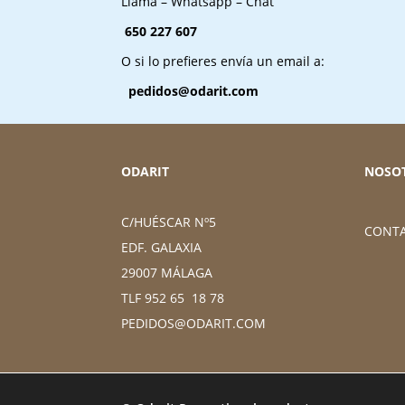
Llama – Whatsapp – Chat
650 227 607
O si lo prefieres envía un email a:
pedidos@odarit.com
ODARIT
NOSO
C/HUÉSCAR Nº5
CONT
EDF. GALAXIA
29007 MÁLAGA
TLF 952 65 18 78
PEDIDOS@ODARIT.COM