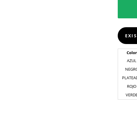
EXI
Color
AZUL
NEGR
PLATEA
ROJO
VERD