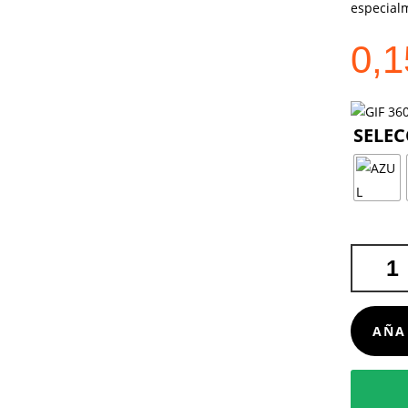
especial
0,
LLAVERO
ABRIDOR
STIKED
CANTIDA
AÑA