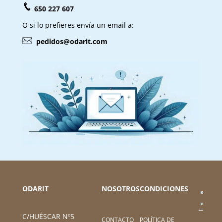
650 227 607
O si lo prefieres envía un email a:
pedidos@odarit.com
ODARIT
NOSOTROS
CONDICIONES
C/HUÉSCAR Nº5
CONTACTO
POLÍTICA DE