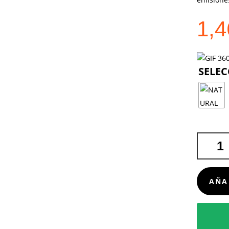
1,
JUEGO
CROAK
CANTIDA
AÑA