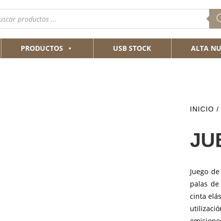
queda
ductos
PRODUCTOS
USB STOCK
ALTA NU
INICIO
/
JU
Juego de
palas de 
cinta elá
utilizac
emisione