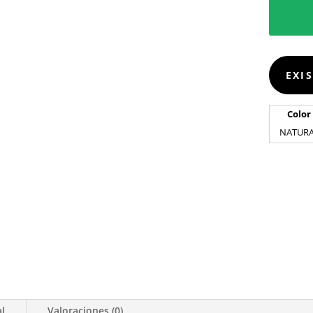
EXI
Color
NATUR
al
Valoraciones (0)