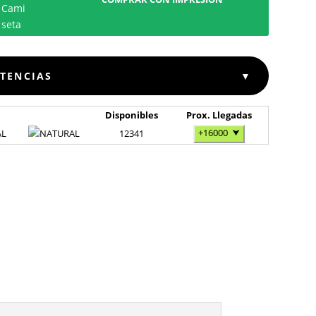
STENCIAS
▼
Disponibles
Prox. Llegadas
+16000
⮟
AL
12341