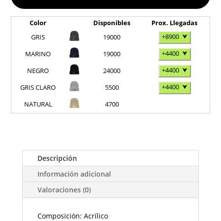
Color
Disponibles
Prox. Llegadas
+8900
⮟
GRIS
19000
+4400
⮟
MARINO
19000
+4400
⮟
NEGRO
24000
+4400
⮟
GRIS CLARO
5500
NATURAL
4700
Descripción
Información adicional
Valoraciones (0)
Composición: Acrílico