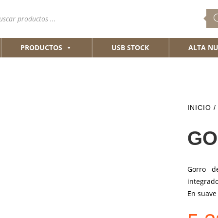
queda
ductos
PRODUCTOS
USB STOCK
ALTA NU
INICIO
GO
Gorro d
integrad
En suave 