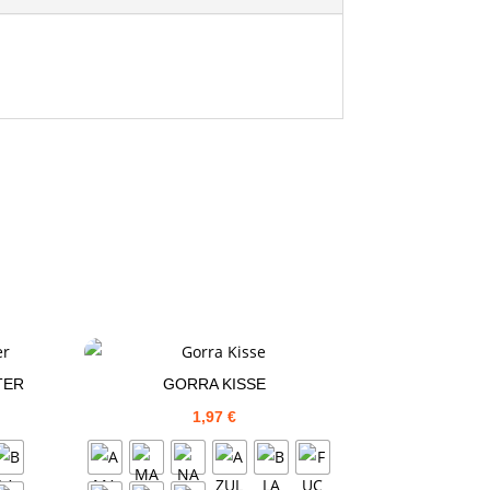
TER
GORRA KISSE
1,97
€