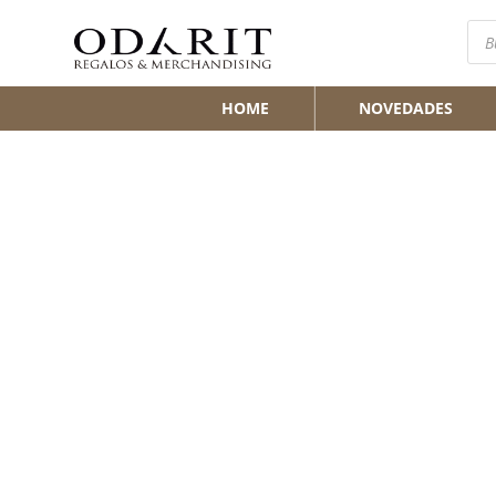
Bús
de
pro
HOME
NOVEDADES