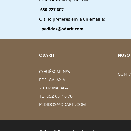
650 227 607
O si lo prefieres envía un email a:
pedidos@odarit.com
ODARIT
NOSO
C/HUÉSCAR Nº5
CONT
EDF. GALAXIA
29007 MÁLAGA
TLF 952 65 18 78
PEDIDOS@ODARIT.COM