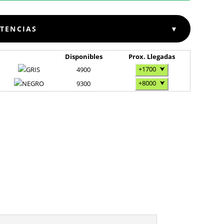
STENCIAS
▼
Disponibles
Prox. Llegadas
+1700
⮟
4900
+8000
⮟
9300