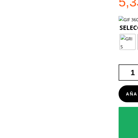
5,
GORRO
KOPPY
CANTIDA
AÑA