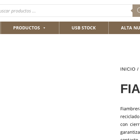
queda
ductos
PRODUCTOS
USB STOCK
ALTA NU
INICIO
/
FI
Fiambre
reciclad
con cier
garanti
contacto