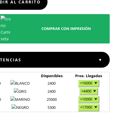
DIR AL CARRITO
COMPRAR CON IMPRESIÓN
STENCIAS
▼
Disponibles
Prox. Llegadas
+16000
⮟
O
2400
+4400
⮟
2400
+10000
⮟
O
25000
+17000
⮟
5300