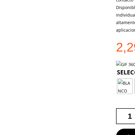
Disponib
individu
altamente
aplicacio
2,
FIAMBRE
ALEXIA
CANTIDA