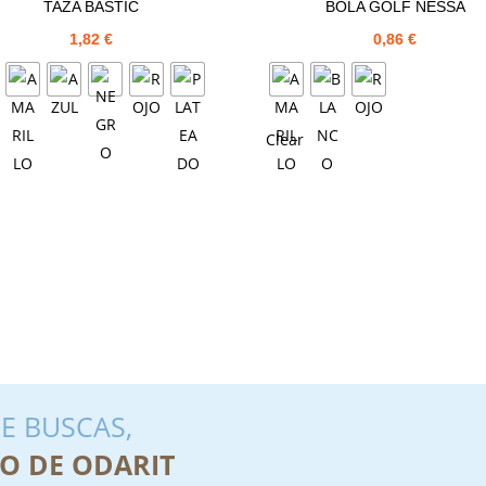
TAZA BASTIC
BOLA GOLF NESSA
1,82
€
0,86
€
Clear
E BUSCAS,
O DE ODARIT