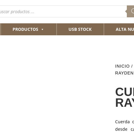
queda
ductos
PRODUCTOS
USB STOCK
ALTA NU
INICIO
RAYDEN
CU
RA
Cuerda d
desde c