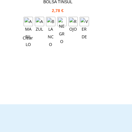
BOLSA TINSUL
2,78
€
Clear