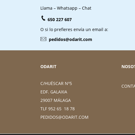
Llama – Whatsapp – Chat
650 227 607
O si lo prefieres envía un email a:
pedidos@odarit.com
ODARIT
NOSO
C/HUÉSCAR Nº5
CONT
EDF. GALAXIA
29007 MÁLAGA
TLF 952 65 18 78
PEDIDOS@ODARIT.COM