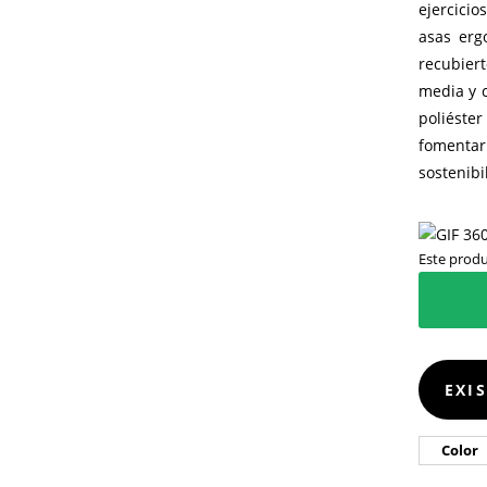
ejercicio
asas erg
recubier
media y c
poliéster
fomentar 
sostenibi
Este produ
EXI
Color