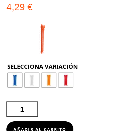
4,29
€
COLOR
COLCHONETA
PUMPER
CANTIDAD
AÑADIR AL CARRITO