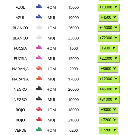
+13000
⮟
AZUL
HOM
15000
+4500
⮟
AZUL
MUJ
19000
+45000
⮟
BLANCO
HOM
26000
+72000
⮟
BLANCO
MUJ
33000
+900
⮟
FUCSIA
HOM
1600
+22000
⮟
FUCSIA
MUJ
15000
+3600
⮟
NARANJA
HOM
2900
+12000
⮟
NARANJA
MUJ
17000
+45000
⮟
NEGRO
HOM
26000
+31000
⮟
NEGRO
MUJ
10000
+9000
⮟
ROJO
HOM
18000
+7200
⮟
ROJO
MUJ
21000
+7200
⮟
VERDE
HOM
6200