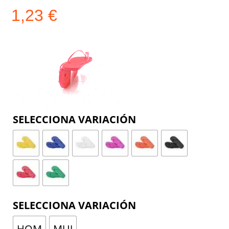
1,23
€
COLOR
TALLA
HOM
MUJ