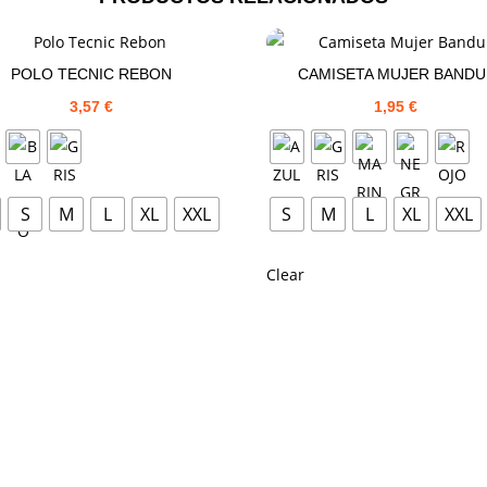
POLO TECNIC REBON
CAMISETA MUJER BANDU
3,57
€
1,95
€
S
M
L
XL
XXL
S
M
L
XL
XXL
Clear