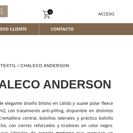
0
ACCESO
EVO CLIENTE
CONTACTO
/
TEXTIL
/ CHALECO ANDERSON
ALECO ANDERSON
e elegante diseño bitono en cálido y suave polar fleece
2, con tratamiento anti-pilling, disponible en distintos
Cremallera central, bolsillos laterales y práctico bolsillo
cho, con cierres reforzados y tiradores en color negro.
uras laterales de aspecto moderno que aseguran un