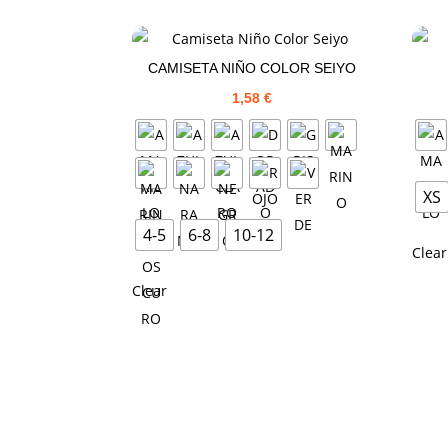
CAMISETA NIÑO COLOR SEIYO
1,58
€
XS
4-5
6-8
10-12
Clear
Clear