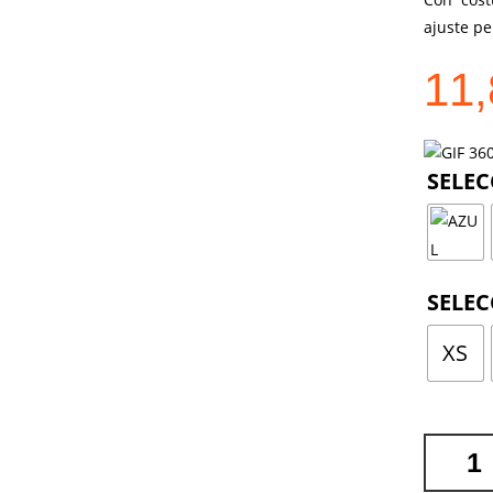
ajuste per
11
XS
CHALECO
ANDERS