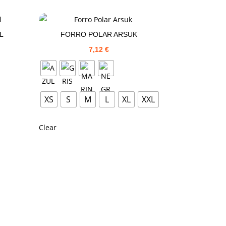
L
FORRO POLAR ARSUK
7,12
€
XS
S
M
L
XL
XXL
Clear