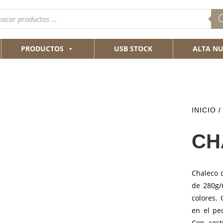
queda
ductos
PRODUCTOS
USB STOCK
ALTA NU
INICIO
CH
Chaleco d
de 280g/m
colores. 
en el pe
Con cost