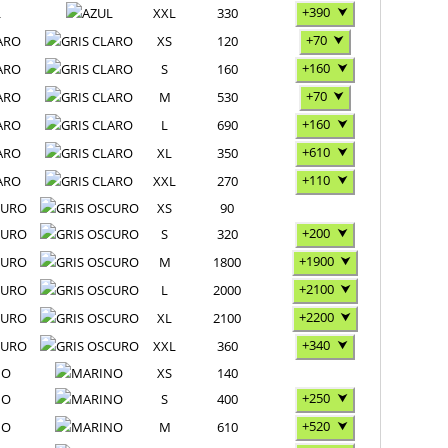
+390
⮟
L
XXL
330
+70
⮟
ARO
XS
120
+160
⮟
ARO
S
160
+70
⮟
ARO
M
530
+160
⮟
ARO
L
690
+610
⮟
ARO
XL
350
+110
⮟
ARO
XXL
270
CURO
XS
90
+200
⮟
CURO
S
320
+1900
⮟
CURO
M
1800
+2100
⮟
CURO
L
2000
+2200
⮟
CURO
XL
2100
+340
⮟
CURO
XXL
360
NO
XS
140
+250
⮟
NO
S
400
+520
⮟
NO
M
610