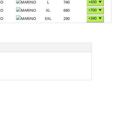
+430
⮟
NO
L
740
+700
⮟
NO
XL
680
+340
⮟
NO
XXL
290