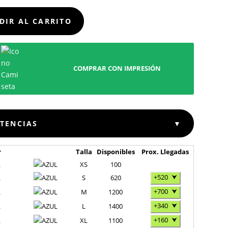
D
DIR AL CARRITO
COMPRAR CON IMPRESIÓN
STENCIAS
▼
r
Talla
Disponibles
Prox. Llegadas
L
XS
100
+520
⮟
L
S
620
+700
⮟
L
M
1200
+340
⮟
L
L
1400
+160
⮟
L
XL
1100