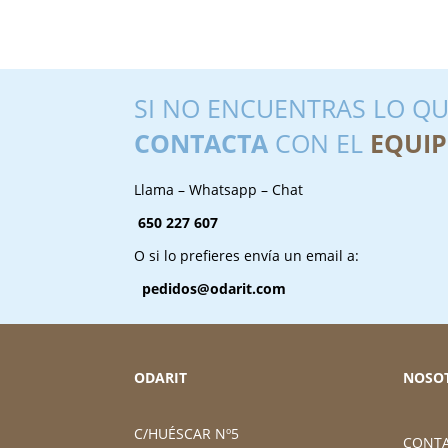
SI NO ENCUENTRAS LO QU
CONTACTA
CON EL
EQUIP
Llama – Whatsapp – Chat
650 227 607
O si lo prefieres envía un email a:
pedidos@odarit.com
ODARIT
NOSO
C/HUÉSCAR Nº5
CONT