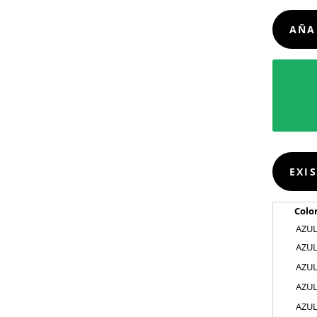
CANTIDA
AÑA
EXI
Colo
AZU
AZU
AZU
AZU
AZU