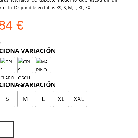
fecto. Disponible en tallas XS, S, M, L, XL, XXL.
,84
€
COLOR
TALLA
S
M
L
XL
XXL
ON