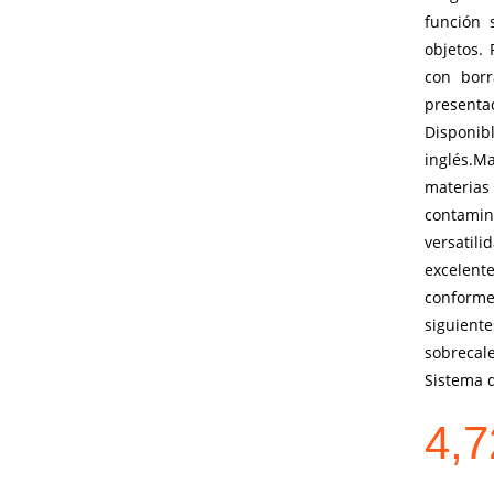
función 
objetos. 
con borr
presenta
Dispon
inglés.M
materia
contamin
versatili
excelent
conform
siguiente
sobrecal
Sistema d
4,