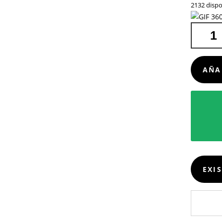
2132 dispo
CARGAD
ORGANI
LAUTREC
CANTIDA
AÑA
EXI