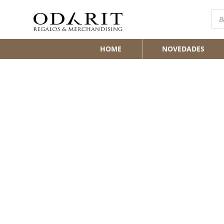
Bús
de
pro
HOME
NOVEDADES