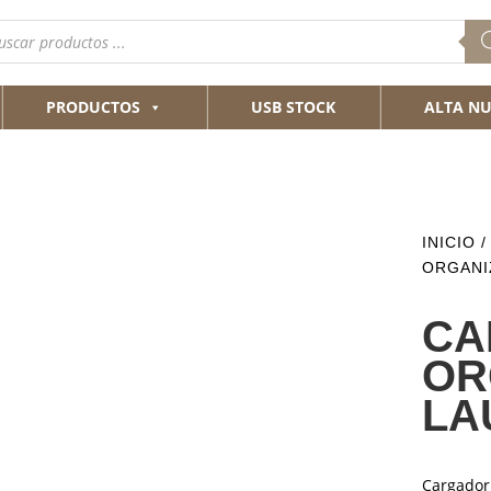
queda
ductos
PRODUCTOS
USB STOCK
ALTA NU
INICIO
ORGANI
CA
OR
LA
Cargador