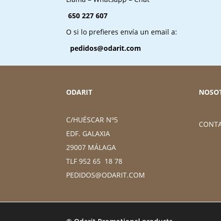
650 227 607
O si lo prefieres envía un email a:
pedidos@odarit.com
ODARIT
NOSO
C/HUÉSCAR Nº5
CONT
EDF. GALAXIA
29007 MÁLAGA
TLF 952 65 18 78
PEDIDOS@ODARIT.COM