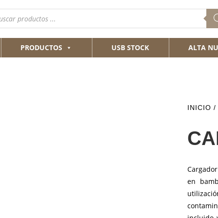
queda
ductos
PRODUCTOS
USB STOCK
ALTA NU
INICIO
CA
Cargador
en bambú
utilizaci
contamin
incluido