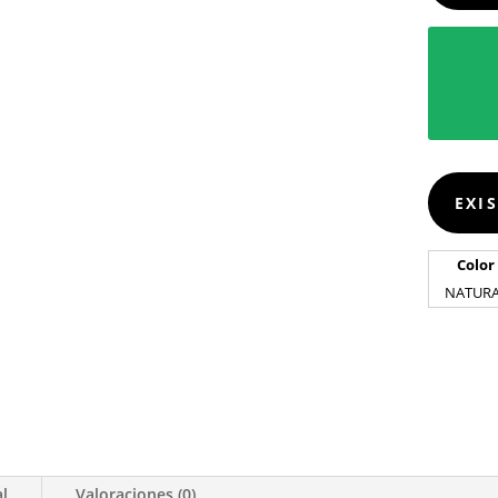
EXI
Color
NATUR
al
Valoraciones (0)