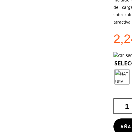
de carga
sobrecal
atractiva
2,
CARGAD
FIORE
CANTIDA
AÑA