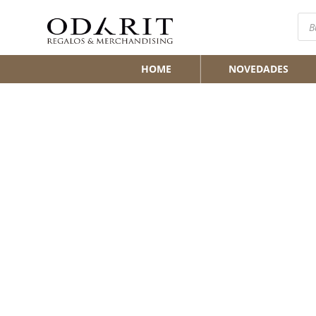
Bús
de
pro
HOME
NOVEDADES