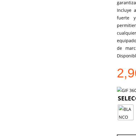
garantiz
Incluye 
fuerte 
permitie
cualqui
equipados
de marc
Disponibl
2,