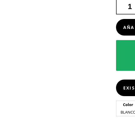
CARGAD
DIXLEM
RCS
CANTIDA
AÑA
EXI
Color
BLANC