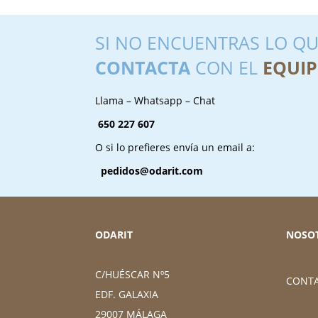
SI NO ENCUENTRAS LO QU
CONTACTA
CON EL
EQUIP
Llama – Whatsapp – Chat
650 227 607
O si lo prefieres envía un email a:
pedidos@odarit.com
ODARIT
NOSO
C/HUÉSCAR Nº5
CONT
EDF. GALAXIA
29007 MÁLAGA