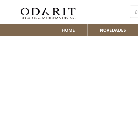
Bús
de
pro
HOME
NOVEDADES