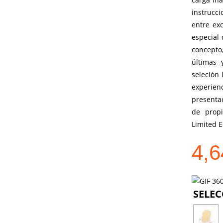
instrucc
entre exc
especial
concepto
últimas
seleción 
experie
presenta
de propi
Limited E
4,