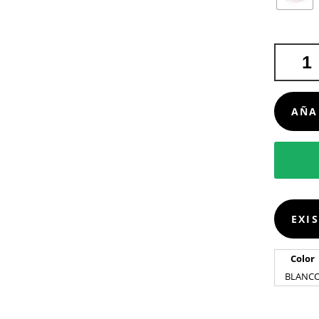
CARGAD
BUISSON
CANTIDA
AÑA
EXI
Color
BLANC