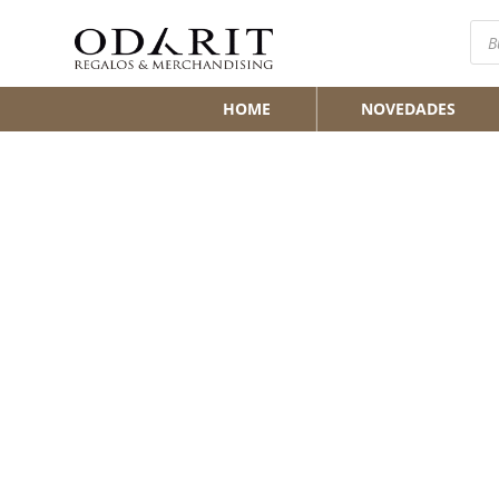
Bús
de
pro
HOME
NOVEDADES