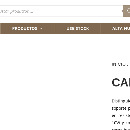
queda
ductos
PRODUCTOS
USB STOCK
ALTA NU
INICIO
/
CA
Distingu
soporte 
en resis
10W y co
carga in