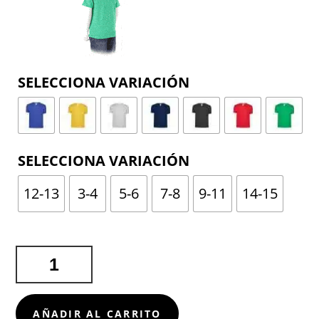
COLOR
TALLA
12-13
3-4
5-6
7-8
9-11
14-15
CAMISETA
NIÑO
COLOR
ICONIC
AÑADIR AL CARRITO
CANTIDAD