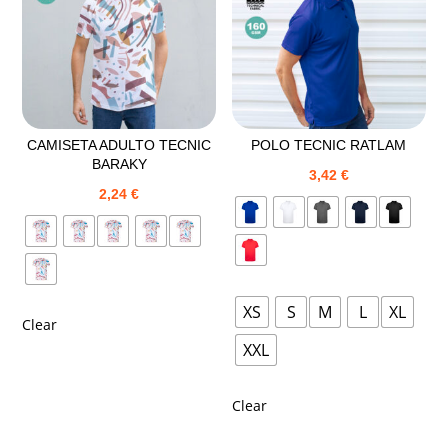
CAMISETA ADULTO TECNIC
POLO TECNIC RATLAM
BARAKY
3,42
€
2,24
€
XS
S
M
L
XL
Clear
XXL
Clear