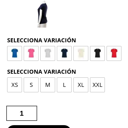
COLOR
TALLA
XS
S
M
L
XL
XXL
CAMISETA
MUJER
COLOR