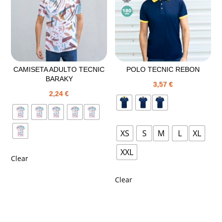
CAMISETA ADULTO TECNIC
POLO TECNIC REBON
BARAKY
3,57
€
2,24
€
XS
S
M
L
XL
XXL
Clear
Clear