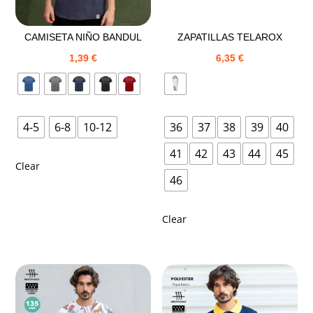
CAMISETA NIÑO BANDUL
ZAPATILLAS TELAROX
1,39
€
6,35
€
4-5
6-8
10-12
36
37
38
39
40
41
42
43
44
45
Clear
46
Clear