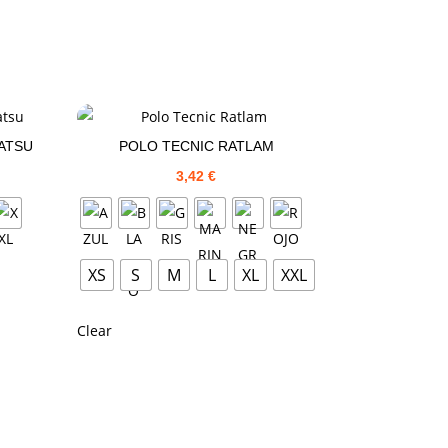
ATSU
POLO TECNIC RATLAM
3,42
€
XS
S
M
L
XL
XXL
Clear