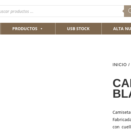
queda
ductos
PRODUCTOS
USB STOCK
ALTA NU
INICIO
CA
BL
Camiseta
Fabricad
con cuel