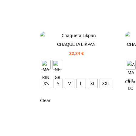
CHAQUETA LIKPAN
CHA
22,24
€
Clear
XS
S
M
L
XL
XXL
Clear