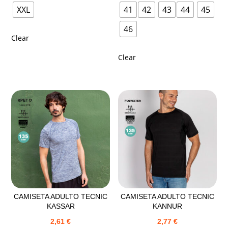
XXL
41
42
43
44
45
46
Clear
Clear
CAMISETA ADULTO TECNIC
CAMISETA ADULTO TECNIC
KASSAR
KANNUR
2,61
€
2,77
€