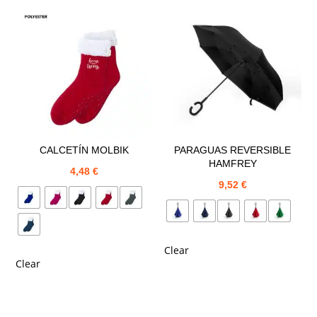
CALCETÍN MOLBIK
PARAGUAS REVERSIBLE
HAMFREY
4,48
€
9,52
€
Clear
Clear