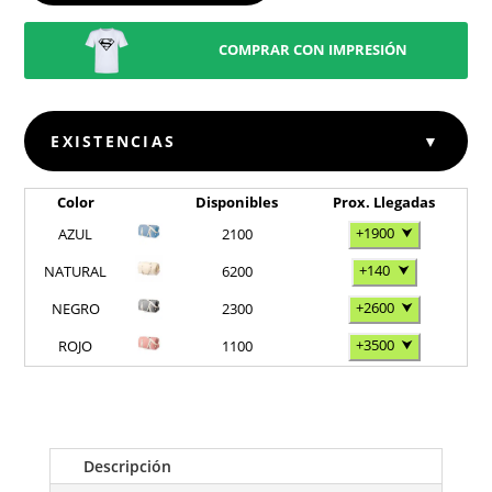
COMPRAR CON IMPRESIÓN
EXISTENCIAS
▼
Color
Disponibles
Prox. Llegadas
+1900
⮟
AZUL
2100
+140
⮟
NATURAL
6200
+2600
⮟
NEGRO
2300
+3500
⮟
ROJO
1100
Descripción