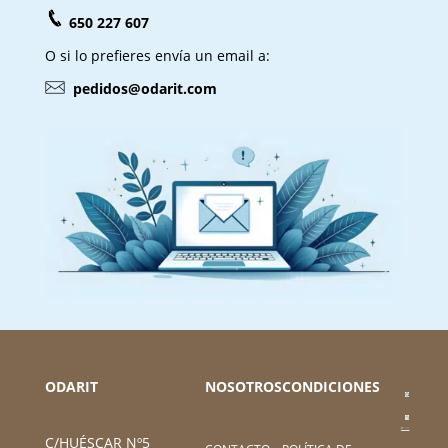
650 227 607
O si lo prefieres envía un email a:
pedidos@odarit.com
ODARIT
NOSOTROS
CONDICIONES
C/HUÉSCAR Nº5