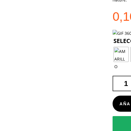
0,
BOLÍGRA
ROSDY
CANTIDA
AÑA