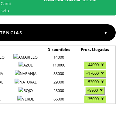
STENCIAS
▼
Disponibles
Prox. Llegadas
LO
14000
+44000
⮟
110000
+17000
⮟
JA
33000
+53000
⮟
AL
29000
+8900
⮟
23000
+35000
⮟
E
66000