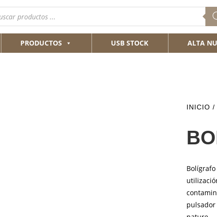
queda
ductos
PRODUCTOS
USB STOCK
ALTA NU
INICIO
/
BO
Bolígrafo
utilizaci
contami
pulsador 
nature.