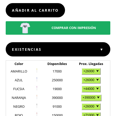
CANTIDAD
AÑADIR AL CARRITO
COMPRAR CON IMPRESIÓN
EXISTENCIAS
▼
Color
Disponibles
Prox. Llegadas
+26000
⮟
AMARILLO
17000
+26000
⮟
AZUL
250000
+44000
⮟
FUCSIA
19000
+390000
⮟
NARANJA
390000
+26000
⮟
NEGRO
91000
+71000
⮟
ROJO
150000