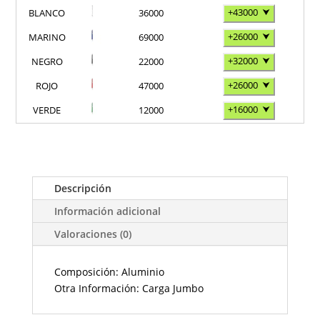
+43000
⮟
BLANCO
36000
+26000
⮟
MARINO
69000
+32000
⮟
NEGRO
22000
+26000
⮟
ROJO
47000
+16000
⮟
VERDE
12000
Descripción
Información adicional
Valoraciones (0)
Composición: Aluminio
Otra Información: Carga Jumbo