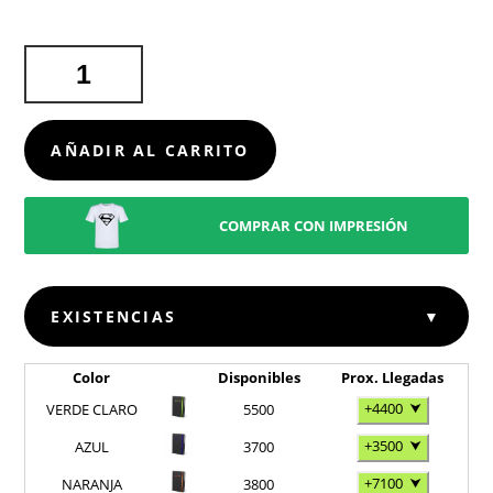
BLOC
NOTAS
KEFRON
CANTIDAD
AÑADIR AL CARRITO
COMPRAR CON IMPRESIÓN
EXISTENCIAS
▼
Color
Disponibles
Prox. Llegadas
+4400
⮟
VERDE CLARO
5500
+3500
⮟
AZUL
3700
+7100
⮟
NARANJA
3800