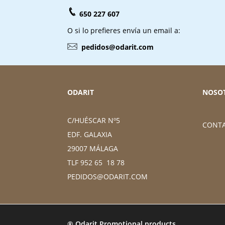
650 227 607
O si lo prefieres envía un email a:
pedidos@odarit.com
ODARIT
NOSO
C/HUÉSCAR Nº5
CONT
EDF. GALAXIA
29007 MÁLAGA
TLF 952 65 18 78
PEDIDOS@ODARIT.COM
® Odarit Promotional products