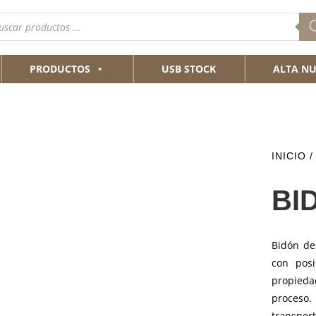
queda
ductos
PRODUCTOS
USB STOCK
ALTA NU
INICIO
BI
Bidón de
con posi
propieda
proceso
transport