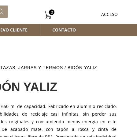
0
ACCESO
EVO CLIENTE
CONTACTO
/
TAZAS, JARRAS Y TERMOS
/ BIDÓN YALIZ
DÓN YALIZ
 650 ml de capacidad. Fabricado en aluminio reciclado,
bilidades de reciclaje casi infinitas, sin perder sus
des originales y consumiendo menos energía en este
. De acabado mate, con tapón a rosca y cinta de
e en silicona, libre de BPA. Presentado en caja individual