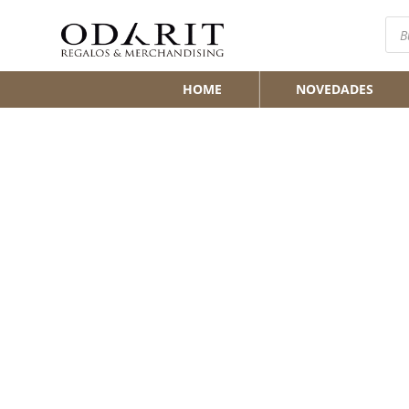
Bús
de
pro
HOME
NOVEDADES