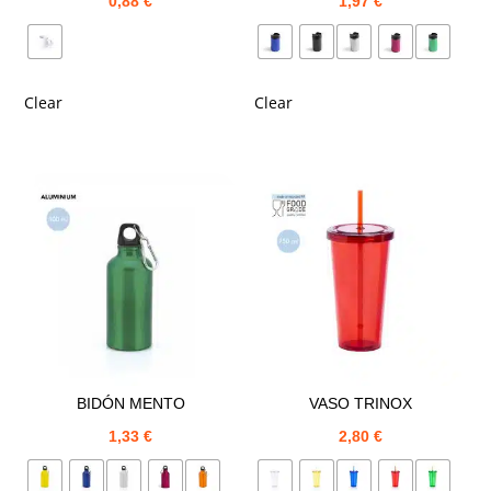
0,88
€
1,97
€
Clear
Clear
BIDÓN MENTO
VASO TRINOX
1,33
€
2,80
€