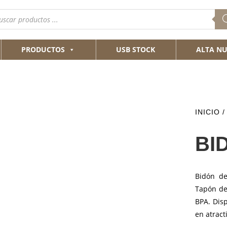
queda
ductos
PRODUCTOS
USB STOCK
ALTA NU
INICIO
BI
Bidón d
Tapón de 
BPA. Dis
en atract