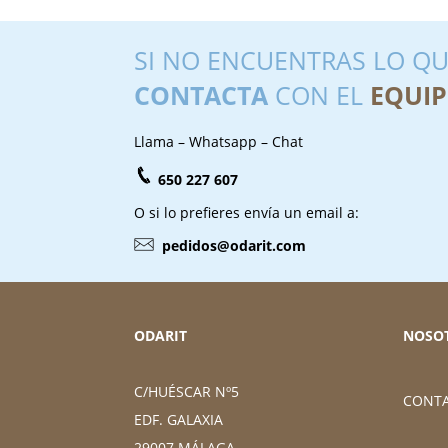
SI NO ENCUENTRAS LO QU
CONTACTA
CON EL
EQUIP
Llama – Whatsapp – Chat
650 227 607
O si lo prefieres envía un email a:
pedidos@odarit.com
ODARIT
NOSO
C/HUÉSCAR Nº5
CONT
EDF. GALAXIA
29007 MÁLAGA