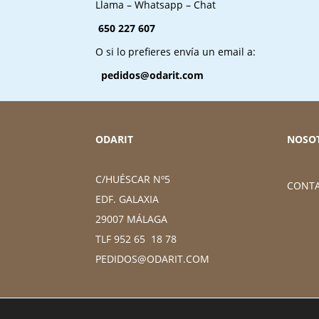
Llama – Whatsapp – Chat
650 227 607
O si lo prefieres envía un email a:
pedidos@odarit.com
ODARIT
NOSO
C/HUÉSCAR Nº5
CONT
EDF. GALAXIA
29007 MÁLAGA
TLF 952 65 18 78
PEDIDOS@ODARIT.COM