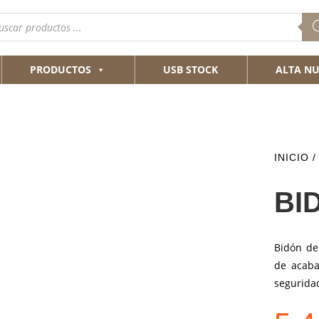
queda
ductos
PRODUCTOS
USB STOCK
ALTA NU
INICIO
/
BI
Bidón de
de acaba
seguridad