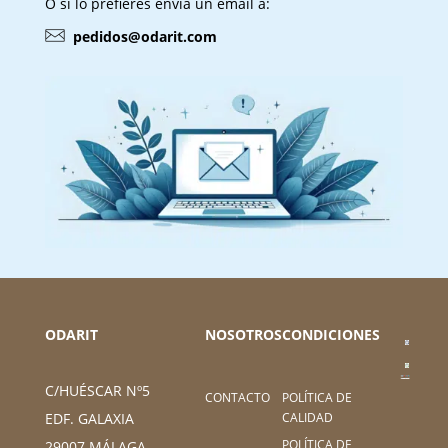
O si lo prefieres envía un email a:
pedidos@odarit.com
ODARIT
NOSOTROS
CONDICIONES
C/HUÉSCAR Nº5
CONTACTO
POLÍTICA DE
CALIDAD
EDF. GALAXIA
POLÍTICA DE
29007 MÁLAGA