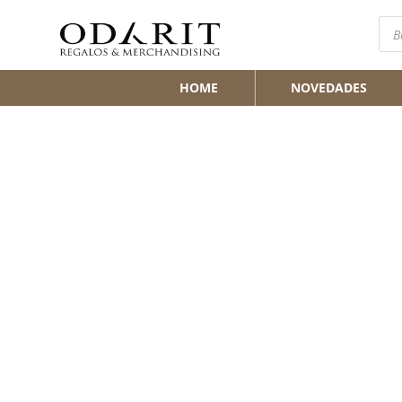
Bús
de
pro
HOME
NOVEDADES