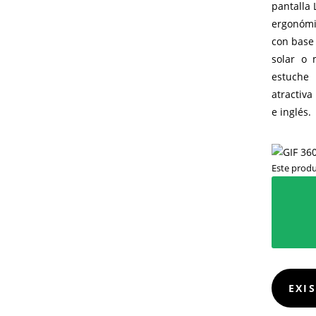
pantalla 
ergonómic
con base 
solar o 
estuche
atractiva
e inglés.
Este produ
EXI