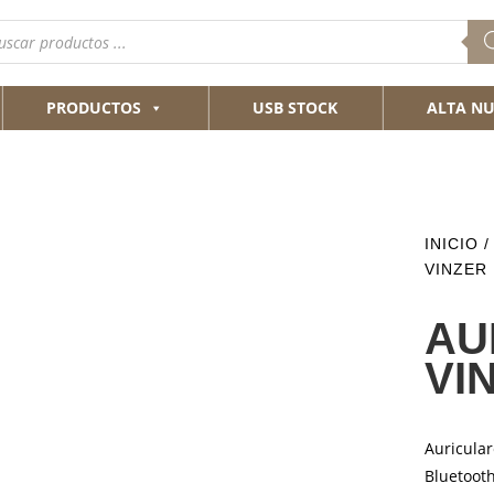
queda
ductos
PRODUCTOS
USB STOCK
ALTA NU
INICIO
VINZER
AU
VI
Auricula
Bluetoot