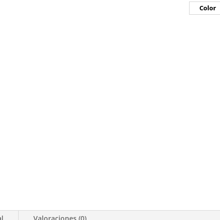
Color
al
Valoraciones (0)