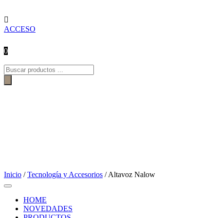

ACCESO
0
Búsqueda
de
productos
Inicio
/
Tecnología y Accesorios
/ Altavoz Nalow
HOME
NOVEDADES
PRODUCTOS