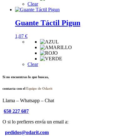
Clear
Guante Táctil Pigun
1,07
€
Clear
Si no encuentras lo que buscas,
contacta
con el
Equipo de Odarit
Llama – Whatsapp – Chat
650 227 607
O si lo prefieres envía un email a:
pedidos@odarit.com