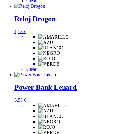
Clear
Reloj Drogon
1,18
€
Clear
Power Bank Lenard
6,53
€