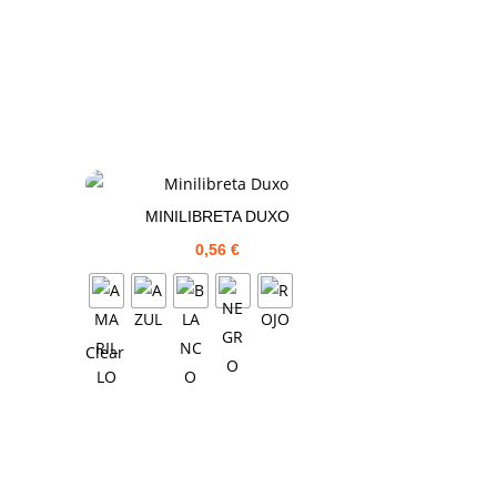
MINILIBRETA DUXO
0,56
€
Clear