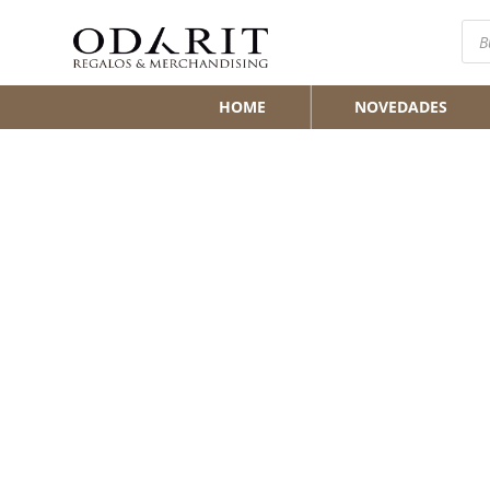
Bús
de
pro
HOME
NOVEDADES