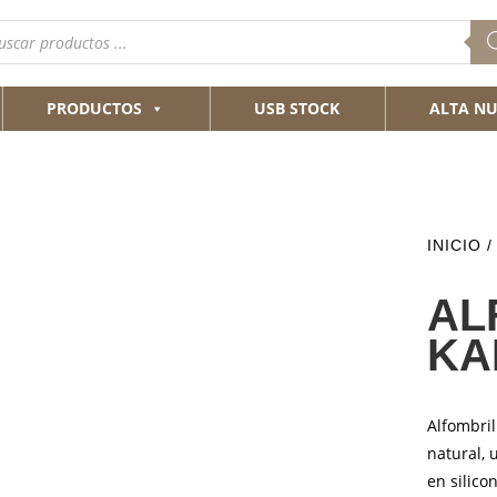
queda
ductos
PRODUCTOS
USB STOCK
ALTA NU
INICIO
AL
KA
Alfombri
natural, 
en silico