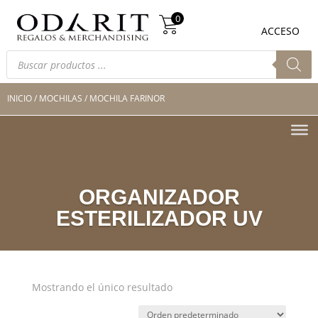
Búsqueda
0
de
0
ACCESO
productos
Búsqueda
de
productos
INICIO
/
MOCHILAS
/ MOCHILA FARINOR
ORGANIZADOR
ESTERILIZADOR UV
Mostrando el único resultado