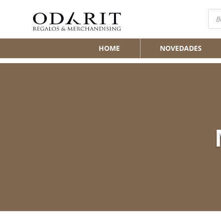
Bús
de
pro
HOME
NOVEDADES